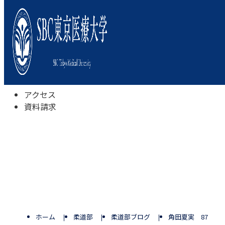
本学について
学びの特色
学部・学科
キャンパスライフ
入試情報
受験相談会
アクセス
資料請求
ホーム
柔道部
柔道部ブログ
角田夏実 87