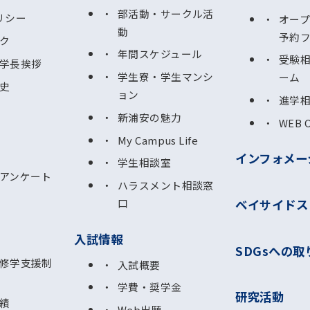
部活動・サークル活
リシー
オー
動
予約
ク
年間スケジュール
受験
学長挨拶
学生寮・学生マンシ
ーム
史
ョン
進学
新浦安の魅力
WEB 
My Campus Life
インフォメー
学生相談室
アンケート
ハラスメント相談窓
ベイサイドス
口
入試情報
SDGsへの取
修学支援制
入試概要
学費・奨学金
研究活動
績
Web出願