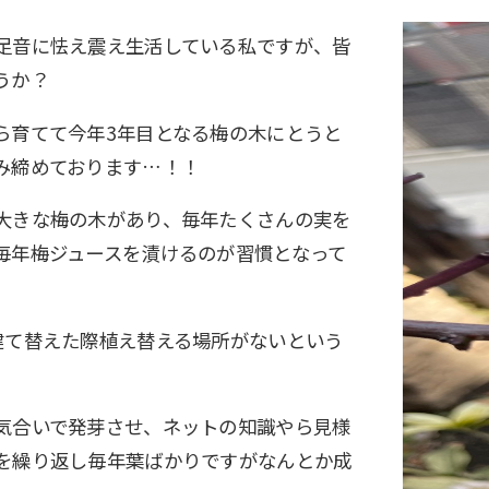
足音に怯え震え生活している私ですが、皆
うか？
ら育てて今年3年目となる梅の木にとうと
み締めております…！！
大きな梅の木があり、毎年たくさんの実を
毎年梅ジュースを漬けるのが習慣となって
建て替えた際植え替える場所がないという
気合いで発芽させ、ネットの知識やら見様
を繰り返し毎年葉ばかりですがなんとか成