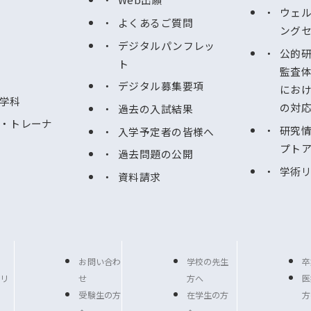
ウェ
よくあるご質問
ング
デジタルパンフレッ
公的
ト
監査
デジタル募集要項
にお
学科
の対
過去の入試結果
・トレーナ
研究
入学予定者の皆様へ
プト
過去問題の公開
学術
資料請求
お問い合わ
学校の先生
卒
リ
せ
方へ
医
受験生の方
在学生の方
方