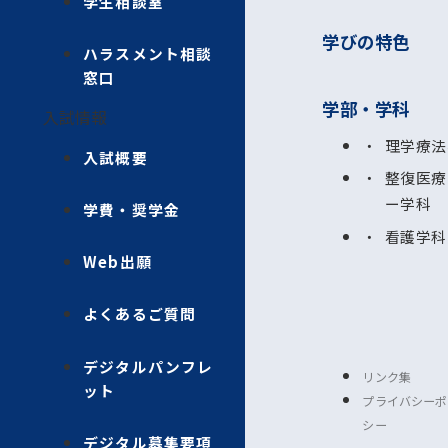
学生相談室
学びの特色
ハラスメント相談
窓口
学部・学科
入試情報
理学療法
入試概要
整復医療
ー学科
学費・奨学金
看護学科
Web出願
よくあるご質問
デジタルパンフレ
リンク集
ット
プライバシーポ
シー
デジタル募集要項