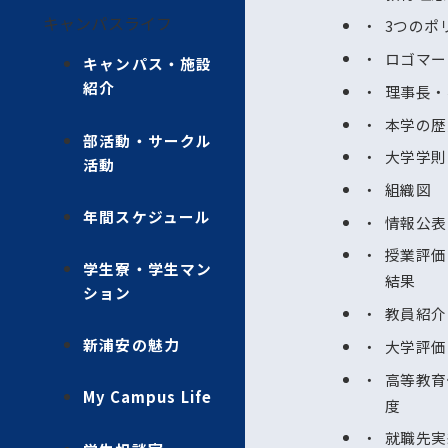
キャンパスライフ
3つのポ
ロゴマー
キャンパス・施設
紹介
理事長・
本学の歴
部活動・サークル
大学学則
活動
組織図
年間スケジュール
情報公表
授業評価
学生寮・学生マン
結果
ション
教員紹介
新浦安の魅力
大学評価
高等教育
My Campus Life
度
就職先実