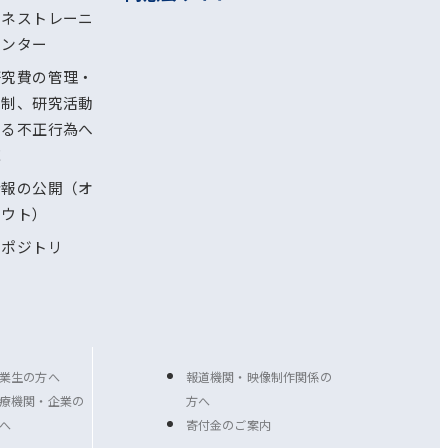
ルネストレーニ
センター
研究費の管理・
体制、研究活動
ける不正行為へ
応
情報の公開（オ
アウト）
リポジトリ
業生の方へ
報道機関・映像制作関係の
療機関・企業の
方へ
へ
寄付金のご案内