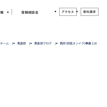
アクセス
資料請求
情報
受験相談会
ホーム
柔道部
柔道部ブログ
西井(旧姓ヌンイラ)華蓮 118