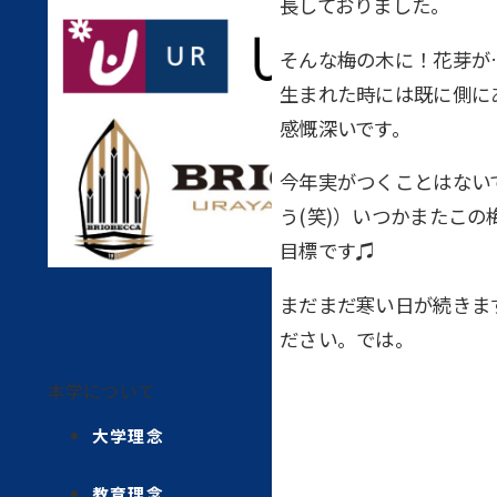
長しておりました。
そんな梅の木に！花芽が
生まれた時には既に側に
感慨深いです。
今年実がつくことはない
う(笑)）いつかまたこ
目標です♫
まだまだ寒い日が続きま
ださい。では。
本学について
大学理念
教育理念