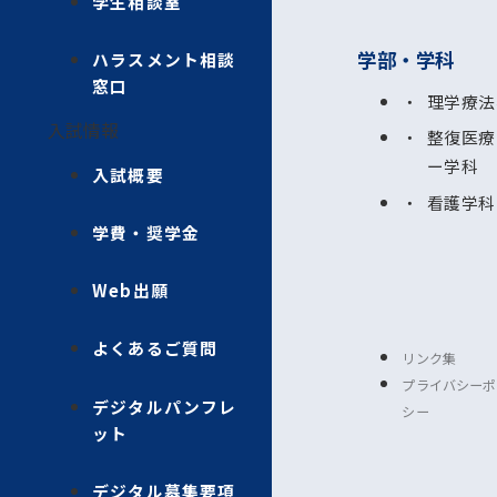
学生相談室
学部・学科
ハラスメント相談
窓口
理学療法
入試情報
整復医療
ー学科
入試概要
看護学科
学費・奨学金
Web出願
よくあるご質問
リンク集
プライバシーポ
デジタルパンフレ
シー
ット
デジタル募集要項