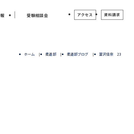
アクセス
資料請求
情報
受験相談会
ホーム
柔道部
柔道部ブログ
富沢佳奈 23