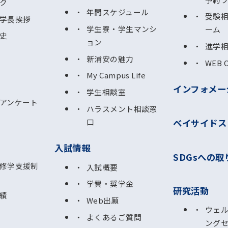
ク
年間スケジュール
受験
学長挨拶
学生寮・学生マンシ
ーム
史
ョン
進学
新浦安の魅力
WEB 
My Campus Life
インフォメー
学生相談室
アンケート
ハラスメント相談窓
ベイサイドス
口
入試情報
SDGsへの取
修学支援制
入試概要
学費・奨学金
研究活動
績
Web出願
ウェ
よくあるご質問
ング