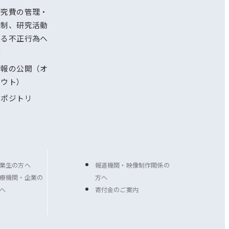
研究費の管理・
体制、研究活動
ける不正行為へ
応
情報の公開（オ
アウト）
リポジトリ
業生の方へ
報道機関・映像制作関係の
療機関・企業の
方へ
へ
寄付金のご案内