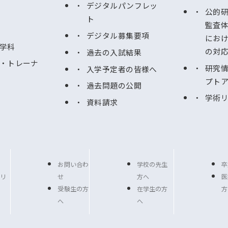
デジタルパンフレッ
公的
ト
監査
デジタル募集要項
にお
学科
の対
過去の入試結果
・トレーナ
研究
入学予定者の皆様へ
プト
過去問題の公開
学術
資料請求
お問い合わ
学校の先生
卒
リ
せ
方へ
医
受験生の方
在学生の方
方
へ
へ