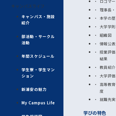
ロゴマー
キャンパスライフ
理事長・
キャンパス・施設
本学の歴
紹介
大学学則
組織図
部活動・サークル
活動
情報公表
授業評価
年間スケジュール
結果
教員紹介
学生寮・学生マン
大学評価
ション
高等教育
新浦安の魅力
度
就職先実
My Campus Life
学びの特色