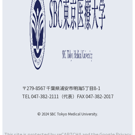
〒279-8567 千葉県浦安市明海5丁目8-1
TEL 047-382-2111（代表）FAX 047-382-2017
© 2024 SBC Tokyo Medical University.
This site is protected by reCAPTCHA and the Google
Privacy