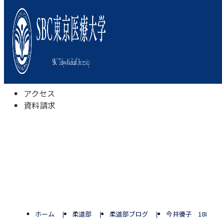
本学について
学びの特色
学部・学科
キャンパスライフ
入試情報
受験相談会
アクセス
資料請求
ホーム
柔道部
柔道部ブログ
今井優子 188