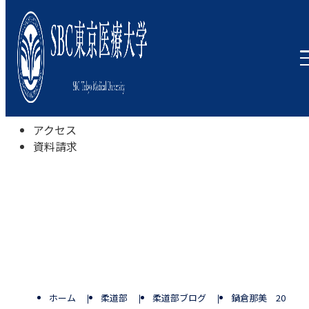
本学について
学びの特色
学部・学科
キャンパスライフ
入試情報
受験相談会
アクセス
資料請求
ホーム
柔道部
柔道部ブログ
鍋倉那美 20