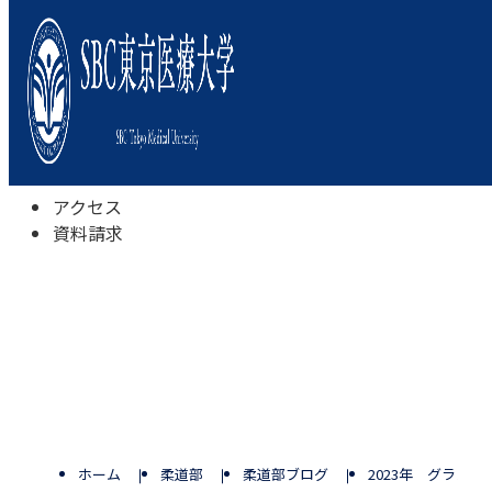
本学について
学びの特色
学部・学科
キャンパスライフ
入試情報
受験相談会
アクセス
資料請求
ホーム
柔道部
柔道部ブログ
2023年 グラン