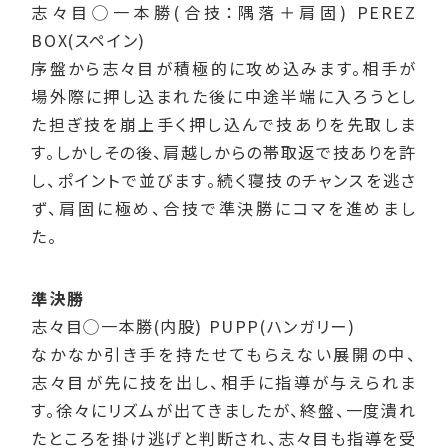
志々目◯一本勝(合技：隅落＋肩固) PEREZ
BOX(スペイン)
序盤から志々目が積極的に攻め込みます。相手が
場外際に押し込まれた後に中途半端に入ろうとし
た担ぎ技を崩上手く押し込んで技ありを先取しま
す。しかしその後、肩越しからの帯取返で技ありを許
し、ポイントで並びます。続く寝技のチャンスを逃さ
ず、肩固に極め、合技で準決勝にコマを進めまし
た。
準決勝
志々目◯一本勝(内股) PUPP(ハンガリー)
なかなか引き手を持たせてもらえない展開の中、
志々目が先に技を出し、相手に指導が与えられま
す。徐々にリズムが出てきましたが、終盤、一度潰れ
たところを掛け逃げと判断され、志々目も指導を受