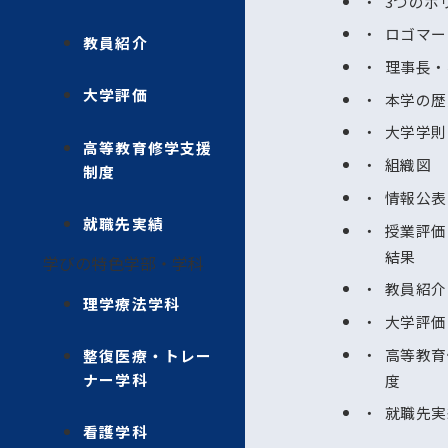
3つのポ
ロゴマー
教員紹介
理事長・
大学評価
本学の歴
大学学則
高等教育修学支援
組織図
制度
情報公表
就職先実績
授業評価
結果
学びの特色
学部・学科
教員紹介
理学療法学科
大学評価
高等教育
整復医療・トレー
ナー学科
度
就職先実
看護学科