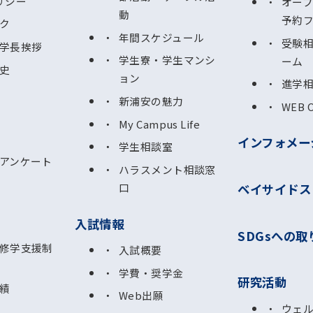
リシー
オー
動
予約
ク
年間スケジュール
受験
学長挨拶
学生寮・学生マンシ
ーム
史
ョン
進学
新浦安の魅力
WEB 
My Campus Life
インフォメー
学生相談室
アンケート
ハラスメント相談窓
ベイサイドス
口
入試情報
SDGsへの取
修学支援制
入試概要
学費・奨学金
研究活動
績
Web出願
ウェ