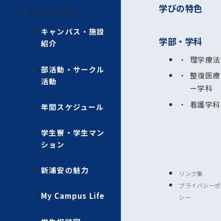
学びの特色
キャンパスライフ
キャンパス・施設
学部・学科
紹介
理学療法
部活動・サークル
整復医療
活動
ー学科
看護学科
年間スケジュール
学生寮・学生マン
ション
新浦安の魅力
リンク集
プライバシーポ
My Campus Life
シー