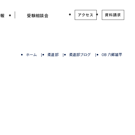
アクセス
資料請求
情報
受験相談会
ホーム
柔道部
柔道部ブログ
OB 六郷雄平