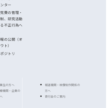
センター
研究費の管理・
体制、研究活動
ける不正行為へ
応
情報の公開（オ
アウト）
リポジトリ
業生の方へ
報道機関・映像制作関係の
療機関・企業の
方へ
へ
寄付金のご案内