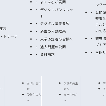
よくあるご質問
ング
デジタルパンフレッ
公的
ト
監査
デジタル募集要項
にお
学科
の対
過去の入試結果
・トレーナ
研究
入学予定者の皆様へ
プト
過去問題の公開
学術
資料請求
お問い合わ
学校の先生
卒
リ
せ
方へ
医
受験生の方
在学生の方
方
へ
へ