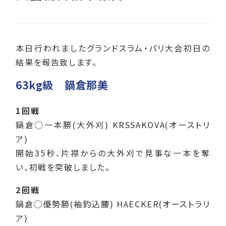
本日行われましたグランドスラム・パリ大会初日の
結果を報告致します。
63kg級 鍋倉那美
1回戦
鍋倉◯一本勝(大外刈) KRSSAKOVA(オーストリ
ア)
開始35秒、片襟からの大外刈で見事な一本を奪
い、初戦を突破しました。
2回戦
鍋倉◯優勢勝(袖釣込腰) HAECKER(オーストラリ
ア)