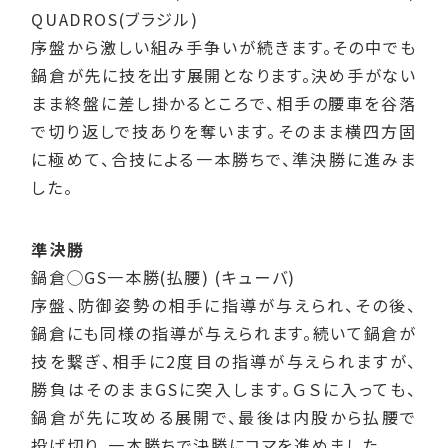
QUADROS(ブラジル)
序盤から激しい組み手争いが続きます。その中でも
鍋倉が先に技を出す展開となります。決め手がない
まま終盤に差し掛かるところで、相手の腰車を谷落
で切り返しで技ありを奪います。そのまま横四方固
に極めて、合技による一本勝ちで、準決勝に進みま
した。
準決勝
鍋倉◯GS一本勝(払腰) (キューバ)
序盤、防御姿勢の相手に指導が与えられ、その後、
鍋倉にも同様の指導が与えられます。続いて鍋倉が
技を繋ぎ、相手に2度目の指導が与えられますが、
勝負はそのままGSに突入します。ＧＳに入っても、
鍋倉が先に攻める展開で、最後は内股から払腰で
投げ切り、一本勝ちで決勝にコマを進めました。