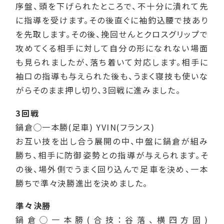
序盤、頭を下げられたところで、不十分に潰れて先
に指導を受けます。その後直ぐに袖釣込腰で技あり
を先取します。その後、挽回せんとクロスグリップで
攻めてくる相手に対して自分の形になれない場面
も見られましたが、落ち着いて対応します。相手に
袖口の指導も与えられた後も、うまく寝技も使いな
がらそのまま押し切り、3回戦に進みました。
3回戦
鍋倉◯一本勝(足車) YVIN(フランス)
お互い技を出し合う展開の中、中盤に鍋倉が組み
勝ち、相手に防御姿勢との指導が与えられます。そ
の後、場外側でうまく回り込んで足車を決め、一本
勝ちで準々決勝進出を決めました。
準々決勝
鍋倉◯一本勝(合技：谷落、横四方固)