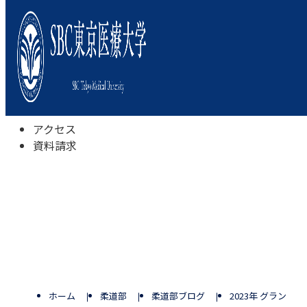
本学について
学びの特色
学部・学科
キャンパスライフ
入試情報
受験相談会
アクセス
資料請求
ホーム
柔道部
柔道部ブログ
2023年 グラン