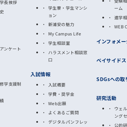
受験
学長挨拶
学生寮・学生マンシ
ーム
史
ョン
進学
新浦安の魅力
WEB 
My Campus Life
インフォメー
学生相談室
アンケート
ハラスメント相談窓
ベイサイドス
口
入試情報
SDGsへの取
修学支援制
入試概要
学費・奨学金
研究活動
績
Web出願
ウェ
よくあるご質問
ング
デジタルパンフレッ
公的