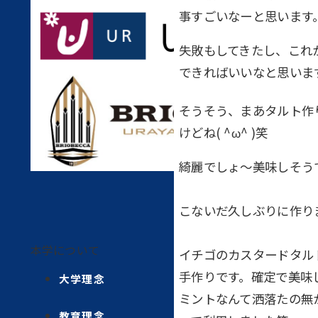
事すごいなーと思います
失敗もしてきたし、これ
できればいいなと思いま
そうそう、まあタルト作
けどね( ^ω^ )笑
綺麗でしょ〜美味しそう
こないだ久しぶりに作り
本学について
イチゴのカスタードタル
手作りです。確定で美味
大学理念
ミントなんて洒落たの無
教育理念