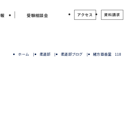
アクセス
資料請求
情報
受験相談会
ホーム
柔道部
柔道部ブログ
緒方亜香里 118