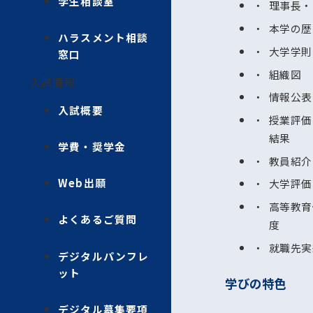
学生相談室
理事長・
本学の歴
ハラスメント相談
大学学則
窓口
組織図
入試情報
情報公表
入試概要
授業評価
結果
学費・奨学金
教員紹介
Web出願
大学評価
高等教育
よくあるご質問
度
就職先実
デジタルパンフレ
ット
学びの特色
デジタル募集要項