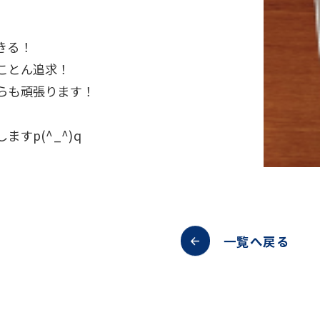
きる！
ことん追求！
らも頑張ります！
すp(^_^)q
一覧へ戻る