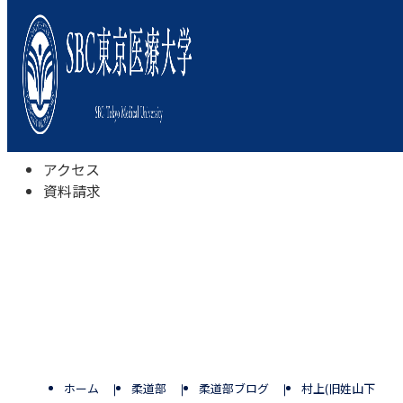
本学について
学びの特色
学部・学科
キャンパスライフ
入試情報
受験相談会
アクセス
資料請求
ホーム
柔道部
柔道部ブログ
村上(旧姓山下)亜希