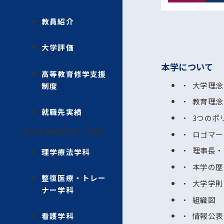
教員紹介
大学評価
本学について
高等教育修学支援
大学理念
制度
教育理念
就職先実績
3つのポ
学びの特色
学部・学科
ロゴマー
理事長・
理学療法学科
本学の歴
整復医療・トレー
大学学則
ナー学科
組織図
看護学科
情報公表