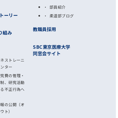
部員紹介
トーリー
柔道部ブログ
教職員採用
り組み
SBC東京医療大学
同窓会サイト
ルネストレーニ
センター
研究費の管理・
体制、研究活動
ける不正行為へ
応
情報の公開（オ
アウト）