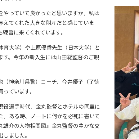
をやっていて良かったと思いますか。私は
与えてくれた大きな財産だと感じていま
も練習に来てくれています。
体育大学）や上原優香先生（日本大学）と
ます。今年の新入生には山田総監督のご親
也（神奈川県警）コーチ、今井優子（了徳
貰っています。
現役選手時代、金丸監督とホテルの同室に
た。ある時、ノートに何かを必死に書いて
丸雄介の人物相関図』金丸監督の豊かな交
出しました。