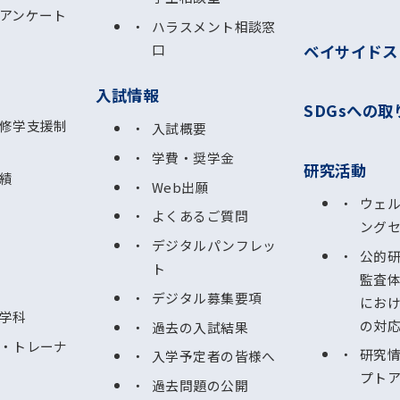
アンケート
ハラスメント相談窓
ベイサイドス
口
入試情報
SDGsへの取
修学支援制
入試概要
学費・奨学金
研究活動
績
Web出願
ウェ
よくあるご質問
ング
デジタルパンフレッ
公的
ト
監査
デジタル募集要項
にお
学科
の対
過去の入試結果
・トレーナ
研究
入学予定者の皆様へ
プト
過去問題の公開