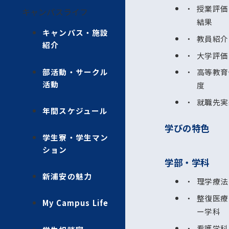
授業評価
キャンパスライフ
結果
キャンパス・施設
教員紹介
紹介
大学評価
部活動・サークル
高等教育
活動
度
就職先実
年間スケジュール
学びの特色
学生寮・学生マン
ション
学部・学科
新浦安の魅力
理学療法
整復医療
My Campus Life
ー学科
看護学科