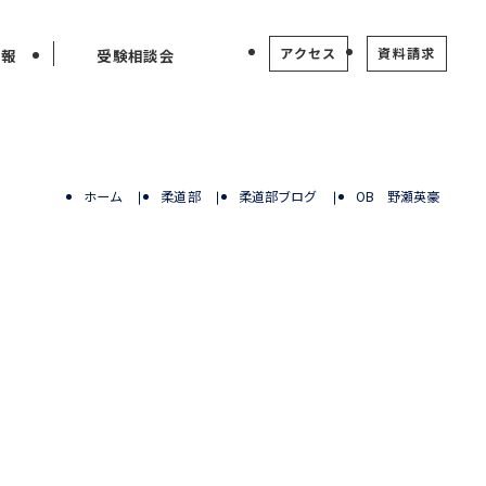
アクセス
資料請求
情報
受験相談会
ホーム
柔道部
柔道部ブログ
OB 野瀬英豪