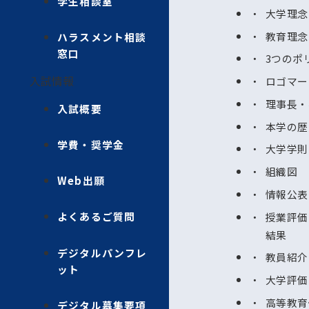
学生相談室
大学理念
教育理念
ハラスメント相談
窓口
3つのポ
入試情報
ロゴマー
理事長・
入試概要
本学の歴
学費・奨学金
大学学則
組織図
Web出願
情報公表
よくあるご質問
授業評価
結果
デジタルパンフレ
教員紹介
ット
大学評価
高等教育
デジタル募集要項