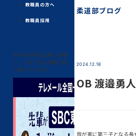
教職員の方へ
柔道部ブログ
教職員採用
本学は多様な企業と連携
し、さまざまな活動に取
2024.12.18
り組んでいます。
OB 渡邉勇
我が家に第三子となる長