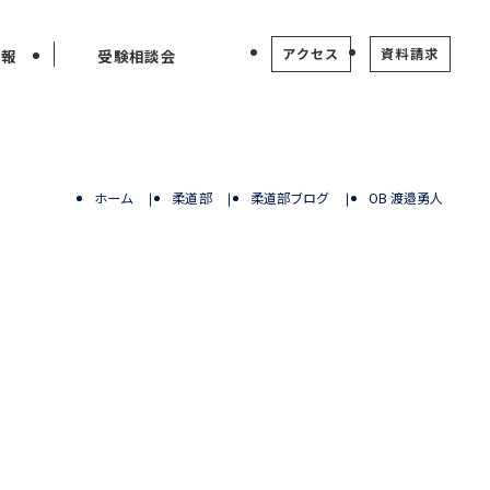
アクセス
資料請求
情報
受験相談会
ホーム
柔道部
柔道部ブログ
OB 渡邉勇人