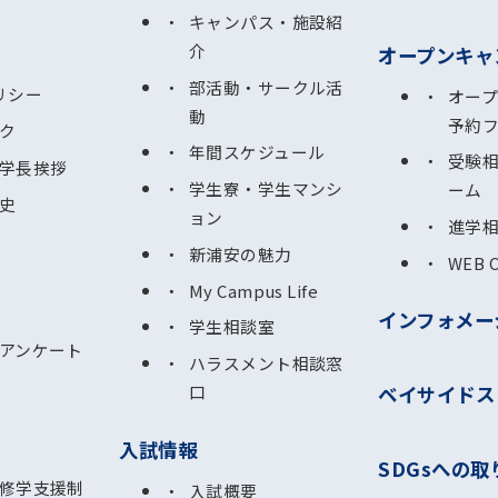
キャンパス・施設紹
介
オープンキャ
部活動・サークル活
リシー
オー
動
予約
ク
年間スケジュール
受験
学長挨拶
学生寮・学生マンシ
ーム
史
ョン
進学
新浦安の魅力
WEB 
My Campus Life
インフォメー
学生相談室
アンケート
ハラスメント相談窓
ベイサイドス
口
入試情報
SDGsへの取
修学支援制
入試概要