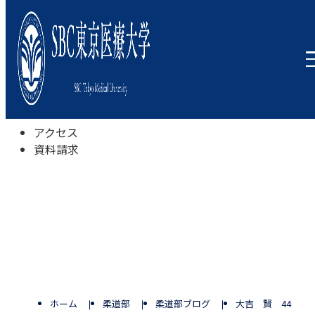
本学について
学びの特色
学部・学科
キャンパスライフ
入試情報
受験相談会
アクセス
資料請求
ホーム
柔道部
柔道部ブログ
大吉 賢 44